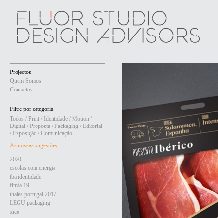
Projectos
Quem Somos
Contactos
Filtre por categoria
Todos
/
Print
/
Identidade
/
Motion
/
Digital
/
Proposta
/
Packaging
/
Editorial
/
Exposição
/
Comunicação
As nossas sugestões
2020
escolas com energia
tba identidade
fimfa 19
thales portugal 2017
LEGU packaging
xico