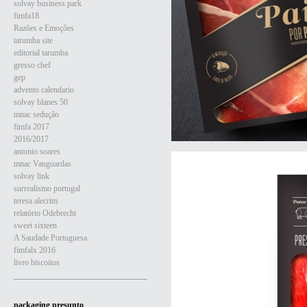
solvay business park
fimfa18
Razões e Emoções
tarumba site
editorial tarumba
gresso chef
gep
advento calendario
solvay blanes 50
mnac sedução
fimfa 2017
2016/2017
antonio soares
mnac Vanguardas
solvay link
surrealismo portugal
teresa alecrim
relatório Odebrecht
sweet sixteen
A Saudade Portuguesa
fimfalx 2016
livro biscoitos
packaging presunto